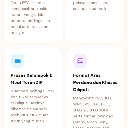
OpenJPEG — untuk
pelayan kami 1 jam
menghasilkan kualiti
selepas muat naik.
output yang tidak
dapat ditandingi oleh
penukar berasaskan
pelayar.
Proses Kelompok &
Format Arus
Muat Turun ZIP
Perdana dan Khusus
Diliputi
Muat naik pelbagai imej
dan tukar semuanya
Menyokong PNG, JPG,
sekaligus. Hasilnya
WebP, AVIF, GIF, HEIC,
dikemas dalam satu
JPEG XL, JPEG 2000,
arkib ZIP untuk muat
serta format RAW dari
turun yang mudah.
Canon, Nikon, Sony,