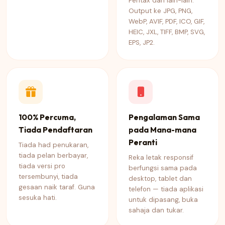
Pentax dan lain-lain.
Output ke JPG, PNG,
WebP, AVIF, PDF, ICO, GIF,
HEIC, JXL, TIFF, BMP, SVG,
EPS, JP2.
100% Percuma,
Pengalaman Sama
Tiada Pendaftaran
pada Mana-mana
Peranti
Tiada had penukaran,
tiada pelan berbayar,
Reka letak responsif
tiada versi pro
berfungsi sama pada
tersembunyi, tiada
desktop, tablet dan
gesaan naik taraf. Guna
telefon — tiada aplikasi
sesuka hati.
untuk dipasang, buka
sahaja dan tukar.