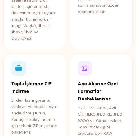
sağlayamadığı çıktı
sonra sunucumuzdan
kalitesi için endüstri
otomatik silinir.
düzeyinde açık kaynak
araçlar kullanıyoruz —
ImageMagick, libheif,
libavif, libjxl ve
OpenJPEG.
Toplu İşlem ve ZIP
Ana Akım ve Özel
İndirme
Formatlar
Destekleniyor
Birden fazla görüntü
yükleyin ve hepsini aynı
PNG, JPG, WebP, AVIF,
anda dönüştürün.
GIF, HEIC, JPEG XL, JPEG
Sonuçlar kolay indirme
2000 ve Canon, Nikon,
için tek bir ZIP arşivinde
Sony, Pentax gibi
paketlenir.
üreticilerden RAW