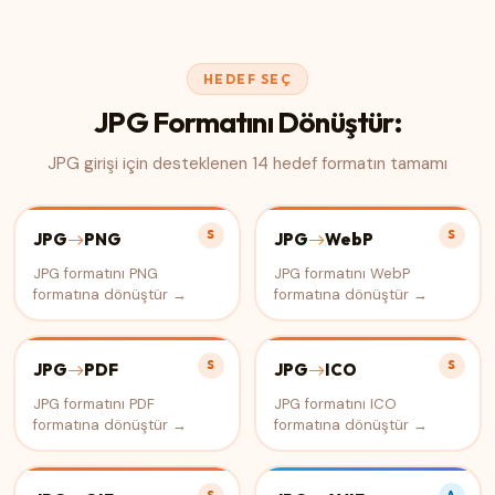
HEDEF SEÇ
JPG Formatını Dönüştür:
JPG girişi için desteklenen 14 hedef formatın tamamı
S
S
JPG
PNG
JPG
WebP
JPG formatını PNG
JPG formatını WebP
formatına dönüştür →
formatına dönüştür →
S
S
JPG
PDF
JPG
ICO
JPG formatını PDF
JPG formatını ICO
formatına dönüştür →
formatına dönüştür →