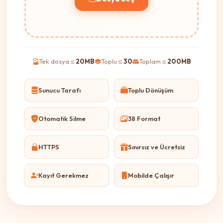
Tek dosya ≤
20MB
Toplu ≤
30
Toplam ≤
200MB
Sunucu Tarafı
Toplu Dönüşüm
Otomatik Silme
38 Format
HTTPS
Sınırsız ve Ücretsiz
Kayıt Gerekmez
Mobilde Çalışır