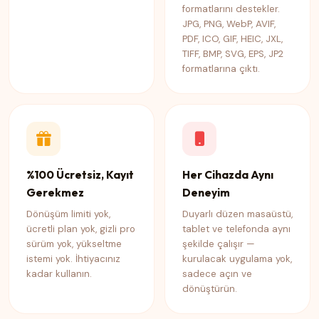
formatlarını destekler.
JPG, PNG, WebP, AVIF,
PDF, ICO, GIF, HEIC, JXL,
TIFF, BMP, SVG, EPS, JP2
formatlarına çıktı.
%100 Ücretsiz, Kayıt
Her Cihazda Aynı
Gerekmez
Deneyim
Dönüşüm limiti yok,
Duyarlı düzen masaüstü,
ücretli plan yok, gizli pro
tablet ve telefonda aynı
sürüm yok, yükseltme
şekilde çalışır —
istemi yok. İhtiyacınız
kurulacak uygulama yok,
kadar kullanın.
sadece açın ve
dönüştürün.