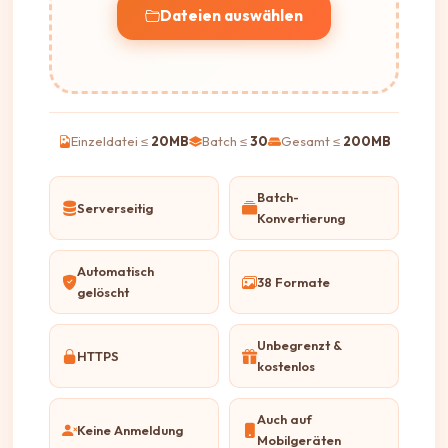
Dateien auswählen
Einzeldatei ≤
20MB
Batch ≤
30
Gesamt ≤
200MB
Batch-
Serverseitig
Konvertierung
Automatisch
38 Formate
gelöscht
Unbegrenzt &
HTTPS
kostenlos
Auch auf
Keine Anmeldung
Mobilgeräten