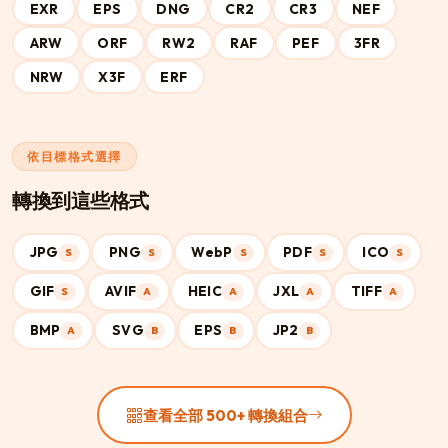
EXR
EPS
DNG
CR2
CR3
NEF
ARW
ORF
RW2
RAF
PEF
3FR
NRW
X3F
ERF
依目標格式選擇
轉換到這些格式
JPG
PNG
WebP
PDF
ICO
S
S
S
S
S
GIF
AVIF
HEIC
JXL
TIFF
S
A
A
A
A
BMP
SVG
EPS
JP2
A
B
B
B
查看全部 500+ 轉換組合