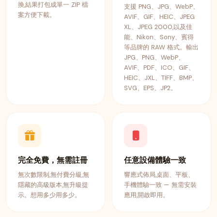
換,結果打包成單一 ZIP 檔
支援 PNG、JPG、WebP、
案方便下載。
AVIF、GIF、HEIC、JPEG
XL、JPEG 2000,以及佳
能、Nikon、Sony、賓得
等品牌的 RAW 格式。輸出
JPG、PNG、WebP、
AVIF、PDF、ICO、GIF、
HEIC、JXL、TIFF、BMP、
SVG、EPS、JP2。
完全免費，無需註冊
任意設備體驗一致
無次數限制,無付費分級,無
響應式佈局,桌面、平板、
隱藏的高級版本,無升級提
手機體驗一致 — 無需安裝
示。想用多少用多少。
應用,開啟即用。