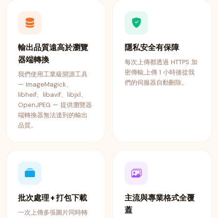
輸出品質遠高於瀏覽
隱私安全有保障
器端轉換
每次上傳都透過 HTTPS 加
密傳輸,上傳 1 小時後從我
我們使用工業級開源工具
們的伺服器自動刪除。
— ImageMagick、
libheif、libavif、libjxl、
OpenJPEG — 提供瀏覽器
端轉換器無法達到的輸出
品質。
批次處理 + 打包下載
主流與專業格式全覆
蓋
一次上傳多張圖片同時轉