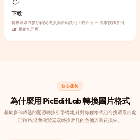
📦
下載
轉換通常在數秒內完成,頁面自動跳到下載介面 — 點擊按鈕拿到
ZIP 壓縮包即可。
核心優勢
為什麼用 PicEditLab 轉換圖片格式
基於多個成熟的開源轉換引擎構建,針對每種格式組合挑選最佳處
理鏈路,避免瀏覽器端轉換常見的色偏與畫質損失。