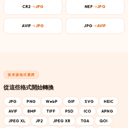
CR2
JPG
NEF
JPG
AVIF
JPG
JPG
AVIF
按來源格式選擇
從這些格式開始轉換
JPG
PNG
WebP
GIF
SVG
HEIC
AVIF
BMP
TIFF
PSD
ICO
APNG
JPEG XL
JP2
JPEG XR
TGA
QOI