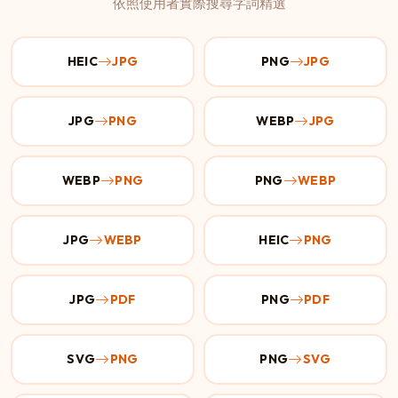
依照使用者實際搜尋字詞精選
HEIC
JPG
PNG
JPG
JPG
PNG
WEBP
JPG
WEBP
PNG
PNG
WEBP
JPG
WEBP
HEIC
PNG
JPG
PDF
PNG
PDF
SVG
PNG
PNG
SVG