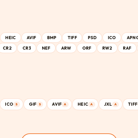
HEIC
AVIF
BMP
TIFF
PSD
ICO
APN
CR2
CR3
NEF
ARW
ORF
RW2
RAF
ICO
GIF
AVIF
HEIC
JXL
TIFF
S
S
A
A
A