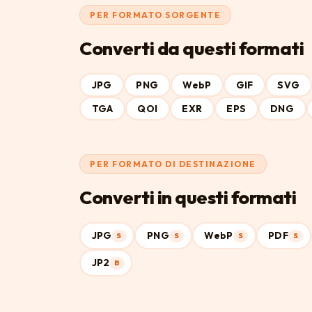
PER FORMATO SORGENTE
Converti da questi formati
JPG
PNG
WebP
GIF
SVG
TGA
QOI
EXR
EPS
DNG
PER FORMATO DI DESTINAZIONE
Converti in questi formati
JPG
PNG
WebP
PDF
S
S
S
S
JP2
B