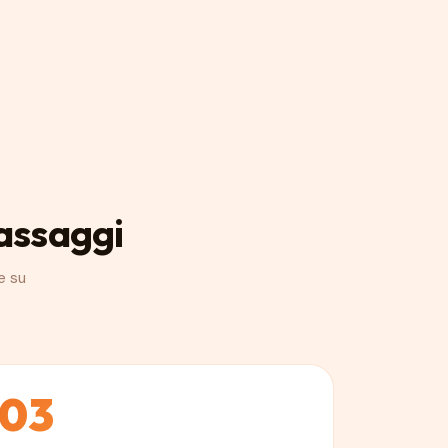
assaggi
e su
03