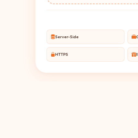
Server-Side
HTTPS
I