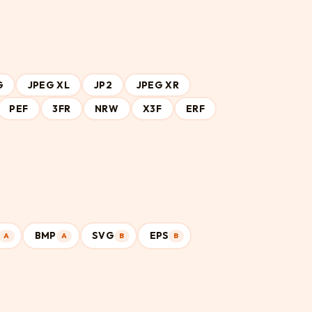
G
JPEG XL
JP2
JPEG XR
PEF
3FR
NRW
X3F
ERF
BMP
SVG
EPS
A
A
B
B