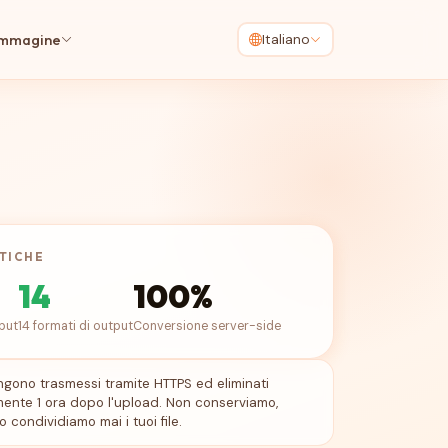
immagine
Italiano
OLARI
CAMERA RAW
nto di ridimensionamento immagini
Comprimi DNG
DNG
nsiona JPG
Comprimi CR2
CR2
ensiona PNG
Comprimi CR3
CR3
TICHE
ensiona WebP
Comprimi NEF
NEF
14
100%
nsiona GIF
Comprimi NRW
NRW
nput
14 formati di output
Conversione server-side
nsiona HEIC
Comprimi ARW
ARW
nsiona SVG
Comprimi ORF
ORF
 vengono trasmessi tramite HTTPS ed eliminati
ente 1 ora dopo l'upload. Non conserviamo,
Comprimi RW2
RW2
 condividiamo mai i tuoi file.