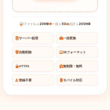
1ファイル ≤
20MB
一括 ≤
30
合計 ≤
200MB
サーバー処理
一括変換
自動削除
38フォーマット
HTTPS
無制限・無料
登録不要
モバイル対応