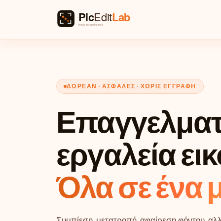
ΔΩΡΕΆΝ · ΑΣΦΑΛΈΣ · ΧΩΡΊΣ ΕΓΓΡΑΦΉ
Επαγγελματ
εργαλεία ει
Όλα σε ένα 
Συμπίεση, μετατροπή, αφαίρεση φόντου, αλ