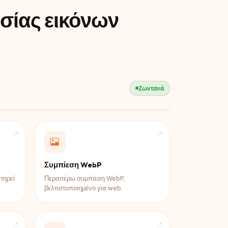
σίας εικόνων
Ζωντανά
Συμπίεση WebP
τηρεί
Περαιτέρω συμπίεση WebP,
βελτιστοποιημένο για web