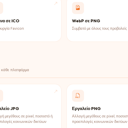
να σε ICO
WebP σε PNG
ουργία Favicon
Συμβατό με όλους τους προβολείς
α κάθε πλατφόρμα
αλείο JPG
Εργαλείο PNG
ή μεγέθους σε pixel, ποσοστό ή
Αλλαγή μεγέθους σε pixel, ποσοσ
πιλογές κοινωνικών δικτύων
προεπιλογές κοινωνικών δικτύων