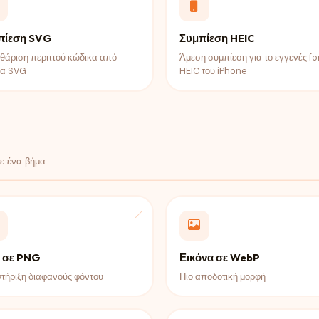
πίεση SVG
Συμπίεση HEIC
θάριση περιττού κώδικα από
Άμεση συμπίεση για το εγγενές f
ία SVG
HEIC του iPhone
ε ένα βήμα
 σε PNG
Εικόνα σε WebP
τήριξη διαφανούς φόντου
Πιο αποδοτική μορφή