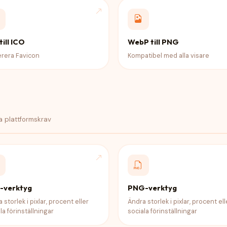
till ICO
WebP till PNG
rera Favicon
Kompatibel med alla visare
la plattformskrav
-verktyg
PNG-verktyg
 storlek i pixlar, procent eller
Ändra storlek i pixlar, procent ell
la förinställningar
sociala förinställningar