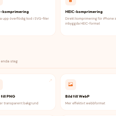
-komprimering
HEIC-komprimering
 upp överflödig kod i SVG-filer
Direkt komprimering för iPhone:
inbyggda HEIC-format
t enda steg
till PNG
Bild till WebP
er transparent bakgrund
Mer effektivt webbformat