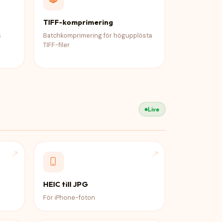
TIFF-komprimering
s
Batchkomprimering för högupplösta
TIFF-filer
Live
HEIC till JPG
För iPhone-foton