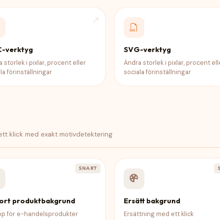
C-verktyg
SVG-verktyg
 storlek i pixlar, procent eller
Ändra storlek i pixlar, procent ell
la förinställningar
sociala förinställningar
tt klick med exakt motivdetektering
SNART
bort produktbakgrund
Ersätt bakgrund
ipp för e-handelsprodukter
Ersättning med ett klick