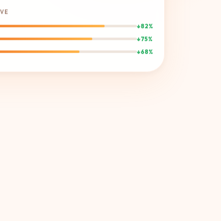
Komprimera RAF
RAF
IVE
Komprimera PEF
PEF
↓82%
Komprimera 3FR
3FR
↓75%
↓68%
C
Komprimera X3F
X3F
Komprimera ERF
ERF