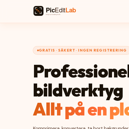
GRATIS · SÄKERT · INGEN REGISTRERING
Professione
bildverktyg
Allt på en pl
Komprimera, konvertera, ta bort bakgrunder,