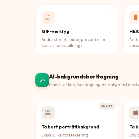
GIF-verktyg
HEI
Ändra storlek i pixlar, procent eller
Ändra
sociala förinställningar
socia
AI-bakgrundsborttagning
Smart utklipp, borttagning av bakgrund med e
SNART
Ta bort porträttbakgrund
Ta 
Exakt AI-kantdetektering
Utkl