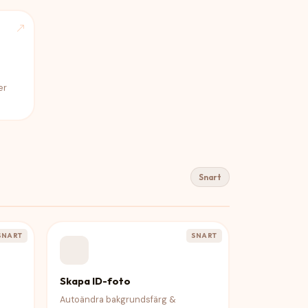
er
Snart
SNART
SNART
Skapa ID-foto
Autoändra bakgrundsfärg &