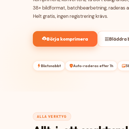
38+ bildformat, batchbearbetning, raderas 
Helt gratis, ingen registrering krävs.
Börja komprimera
Bläddra b
Blixtsnabbt
Auto-raderas efter 1h
3
ALLA VERKTYG