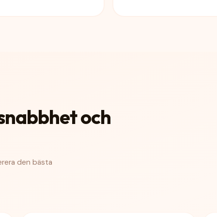
, snabbhet och
verera den bästa