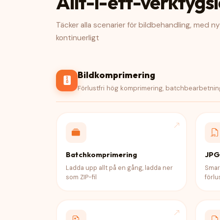
Allt-i-ett-verktygs
Täcker alla scenarier för bildbehandling, med n
kontinuerligt
Bildkomprimering
Förlustfri hög komprimering, batchbearbetning
Batchkomprimering
JPG
Ladda upp allt på en gång, ladda ner
Smar
som ZIP-fil
förlus