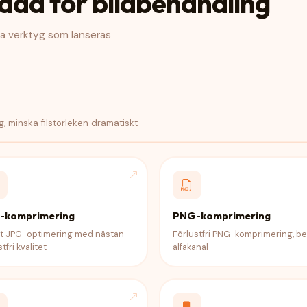
låda för bildbehandling
ya verktyg som lanseras
, minska filstorleken dramatiskt
-komprimering
PNG-komprimering
t JPG-optimering med nästan
Förlustfri PNG-komprimering, be
tfri kvalitet
alfakanal