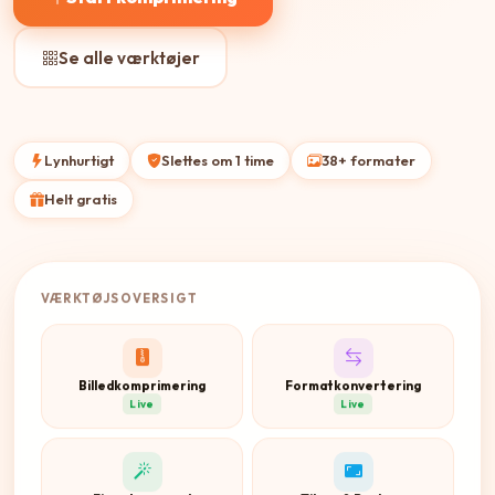
Se alle værktøjer
Lynhurtigt
Slettes om 1 time
38+ formater
Helt gratis
VÆRKTØJSOVERSIGT
Billedkomprimering
Formatkonvertering
Live
Live