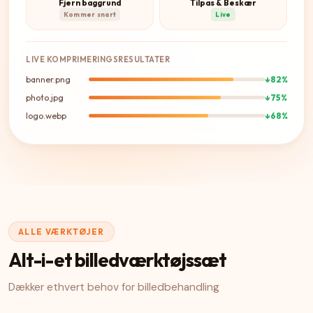
Fjern baggrund
Tilpas & Beskær
Kommer snart
Live
LIVE KOMPRIMERINGSRESULTATER
banner.png
↓82%
photo.jpg
↓75%
logo.webp
↓68%
ALLE VÆRKTØJER
Alt-i-et billedværktøjssæt
Dækker ethvert behov for billedbehandling