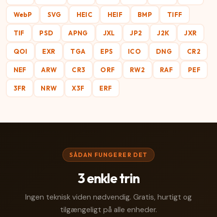
WebP
SVG
HEIC
HEIF
BMP
TIFF
TIF
PSD
APNG
JXL
JP2
J2K
JXR
QOI
EXR
TGA
EPS
ICO
DNG
CR2
NEF
ARW
CR3
ORF
RW2
RAF
PEF
3FR
NRW
X3F
ERF
SÅDAN FUNGERER DET
3 enkle trin
Ingen teknisk viden nødvendig. Gratis, hurtigt og
tilgængeligt på alle enheder.