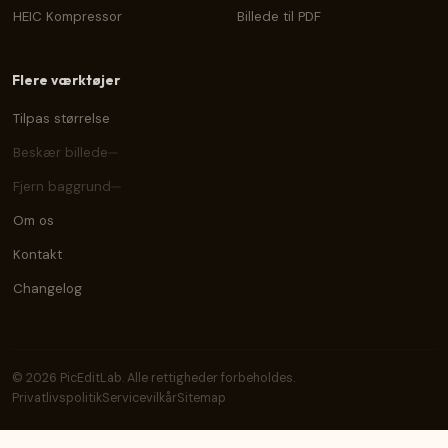
HEIC Kompressor
Billede til PDF
Flere værktøjer
Tilpas størrelse
Beskær billede
Fjern baggrund
Om os
Kontakt
Changelog
© 2026 PicEditLab. Alle rettigheder forbeholdes.
Privatlivspolitik
Servicevilkår
Sitemap